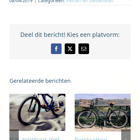
08/04/2019
|
Categorieën:
Fietsen en toebehoren
Deel dit bericht! Kies een platvorm:
Facebook
X
E-
mail
Gerelateerde berichten
Het avontuur met
fietskratten,