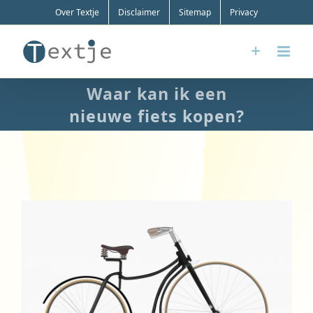
Ga
Over Textje
Disclaimer
Sitemap
Privacy
naar
inhoud
Waar kan ik een
nieuwe fiets kopen?
Bekijk
grotere
afbeelding