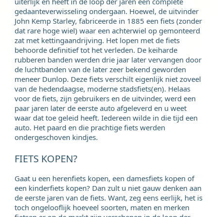
uiterlijk en heeft in de loop der jaren een complete
gedaanteverwisseling ondergaan. Hoewel, de uitvinder
John Kemp Starley, fabriceerde in 1885 een fiets (zonder
dat rare hoge wiel) waar een achterwiel op gemonteerd
zat met kettingaandrijving. Het lopen met de fiets
behoorde definitief tot het verleden. De keiharde
rubberen banden werden drie jaar later vervangen door
de luchtbanden van de later zeer bekend geworden
meneer Dunlop. Deze fiets verschilt eigenlijk niet zoveel
van de hedendaagse, moderne stadsfiets(en). Helaas
voor de fiets, zijn gebruikers en de uitvinder, werd een
paar jaren later de eerste auto afgeleverd en u weet
waar dat toe geleid heeft. Iedereen wilde in die tijd een
auto. Het paard en die prachtige fiets werden
ondergeschoven kindjes.
FIETS KOPEN?
Gaat u een herenfiets kopen, een damesfiets kopen of
een kinderfiets kopen? Dan zult u niet gauw denken aan
de eerste jaren van de fiets. Want, zeg eens eerlijk, het is
toch ongelooflijk hoeveel soorten, maten en merken
fietsen er op de markt zijn verschenen in de loop der