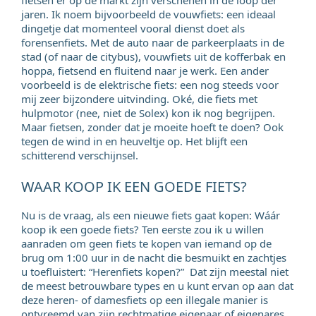
jaren. Ik noem bijvoorbeeld de vouwfiets: een ideaal
dingetje dat momenteel vooral dienst doet als
forensenfiets. Met de auto naar de parkeerplaats in de
stad (of naar de citybus), vouwfiets uit de kofferbak en
hoppa, fietsend en fluitend naar je werk. Een ander
voorbeeld is de elektrische fiets: een nog steeds voor
mij zeer bijzondere uitvinding. Oké, die fiets met
hulpmotor (nee, niet de Solex) kon ik nog begrijpen.
Maar fietsen, zonder dat je moeite hoeft te doen? Ook
tegen de wind in en heuveltje op. Het blijft een
schitterend verschijnsel.
WAAR KOOP IK EEN GOEDE FIETS?
Nu is de vraag, als een nieuwe fiets gaat kopen: Wáár
koop ik een goede fiets? Ten eerste zou ik u willen
aanraden om geen fiets te kopen van iemand op de
brug om 1:00 uur in de nacht die besmuikt en zachtjes
u toefluistert: “Herenfiets kopen?” Dat zijn meestal niet
de meest betrouwbare types en u kunt ervan op aan dat
deze heren- of damesfiets op een illegale manier is
ontvreemd van zijn rechtmatige eigenaar of eigenares.