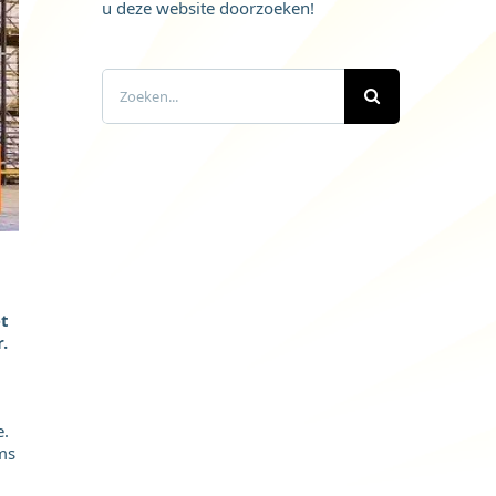
u deze website doorzoeken!
Zoeken
naar:
t
.
e.
oms