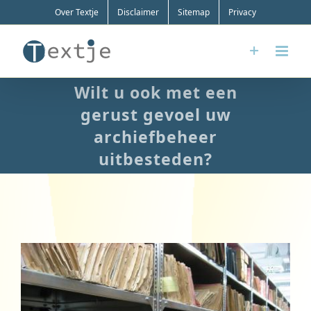
Ga
Over Textje
Disclaimer
Sitemap
Privacy
naar
inhoud
Wilt u ook met een
gerust gevoel uw
archiefbeheer
uitbesteden?
Bekijk
grotere
afbeelding