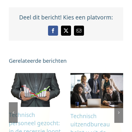
Deel dit bericht! Kies een platvorm:
Facebook
X
E-
mail
Gerelateerde berichten
Technisch
Technisch
personeel gezocht:
uitzendbureau
in de recessie loopt