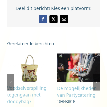
Deel dit bericht! Kies een platvorm:
Facebook
X
E-
mail
Gerelateerde berichten
ie:
Voedselverspilling
De mogelijkheden
tegengaan met
van Partycatering
doggybag?
13/04/2019