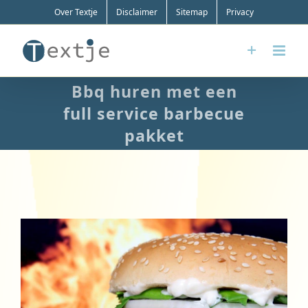
Ga
Over Textje
Disclaimer
Sitemap
Privacy
naar
inhoud
Bbq huren met een
full service barbecue
pakket
Bekijk
grotere
afbeelding