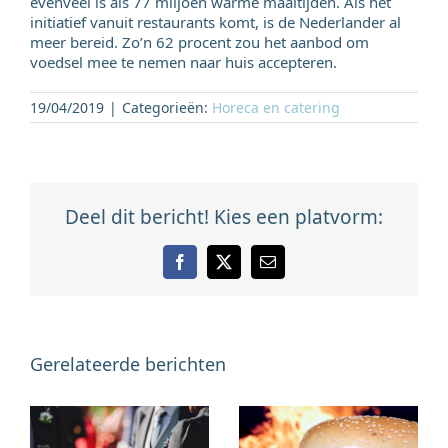
evenveel is als 77 miljoen warme maaltijden. Als het
initiatief vanuit restaurants komt, is de Nederlander al
meer bereid. Zo’n 62 procent zou het aanbod om
voedsel mee te nemen naar huis accepteren.
19/04/2019
|
Categorieën:
Horeca en catering
Deel dit bericht! Kies een platvorm:
Facebook
X
E-
mail
Gerelateerde berichten