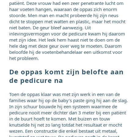
patiënt. Deze vrouw had een zeer penetrante lucht om
haar voeten hangen, waaraan de oppas zich enorm
stoorde. Men man en macht probeerde hij zijn neus
dicht te stoppen met watten en plastic, maar het mocht
niet baten. De geur bleef aanwezig. Uit
inlevingsvermogen voor de pedicure kwam hij daarom
met zijn idee. Het leek hem haast niet te doen om de
hele dag met deze geur over weg te moeten. Daarom
beloofde hij de voetenbehandelaar een uitkomst voor
het probleem.
De oppas komt zijn belofte aan
de pedicure na
Toen de oppas klaar was met zijn werk in een van de
families waar hij op de baby’s paste ging hij aan de slag.
In zijn schuur bouwde hij een systeem waarmee de
pedicure nooit meer dichter dan 3 meter bij een patiënt
in de buurt hoeft te komen. Met buizen en touw
knutselde hij net zo lang totdat het resultaat er mocht
wezen. Een constructie die enkel bestaat uit metaal,
kunststof en wat touw. De pedicure geeft in de krant