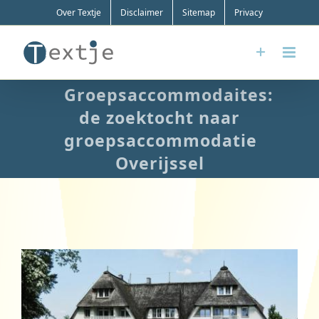
Ga
Over Textje
Disclaimer
Sitemap
Privacy
naar
inhoud
Groepsaccommodaites:
de zoektocht naar
groepsaccommodatie
Overijssel
Bekijk
grotere
afbeelding