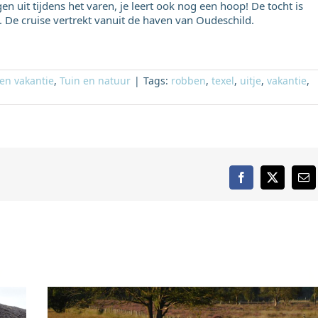
en uit tijdens het varen, je leert ook nog een hoop! De tocht is
. De cruise vertrekt vanuit de haven van Oudeschild.
en vakantie
,
Tuin en natuur
|
Tags:
robben
,
texel
,
uitje
,
vakantie
,
Facebook
X
E-
mai