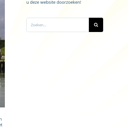
u deze website doorzoeken!
Zoeken
naar:
n
et