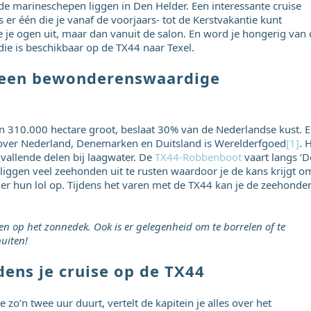
 de marineschepen liggen in Den Helder. Een interessante cruise
s er één die je vanaf de voorjaars- tot de Kerstvakantie kunt
je je ogen uit, maar dan vanuit de salon. En word je hongerig van
die is beschikbaar op de TX44 naar Texel.
 een bewonderenswaardige
n 310.000 hectare groot, beslaat 30% van de Nederlandse kust. 
t over Nederland, Denemarken en Duitsland is Werelderfgoed
[1]
. 
vallende delen bij laagwater. De
TX44-Robbenboot
vaart langs ‘D
liggen veel zeehonden uit te rusten waardoor je de kans krijgt o
er hun lol op. Tijdens het varen met de TX44 kan je de zeehonde
en op het zonnedek. Ook is er gelegenheid om te borrelen of te
buiten!
ijdens je cruise op de TX44
o’n twee uur duurt, vertelt de kapitein je alles over het