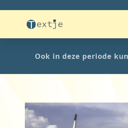
Ga
naar
inhoud
Ook in deze periode kun
Bekijk
grotere
afbeelding