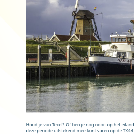
Houd je van Texel? Of ben je nog nooit op het eilan
deze periode uitstekend mee kunt varen op de TX44