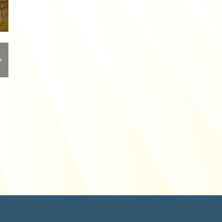
Drie redenen om niet zelf een boom te
rooien
15/12/2021