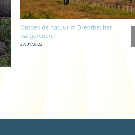
Ontdek de natuur in Drenthe: het
Bargerveen!
27/01/2022