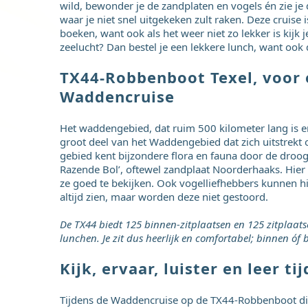
wild, bewonder je de zandplaten en vogels én zie je
waar je niet snel uitgekeken zult raken. Deze cruise i
boeken, want ook als het weer niet zo lekker is kijk 
zeelucht? Dan bestel je een lekkere lunch, want ook 
TX44-Robbenboot Texel, voor
Waddencruise
Het waddengebied, dat ruim 500 kilometer lang is e
groot deel van het Waddengebied dat zich uitstrek
gebied kent bijzondere flora en fauna door de droog
Razende Bol’, oftewel zandplaat Noorderhaaks. Hier 
ze goed te bekijken. Ook vogelliefhebbers kunnen hi
altijd zien, maar worden deze niet gestoord.
De TX44 biedt 125 binnen-zitplaatsen en 125 zitplaats
lunchen. Je zit dus heerlijk en comfortabel; binnen óf 
Kijk, ervaar, luister en leer t
Tijdens de Waddencruise op de TX44-Robbenboot die z