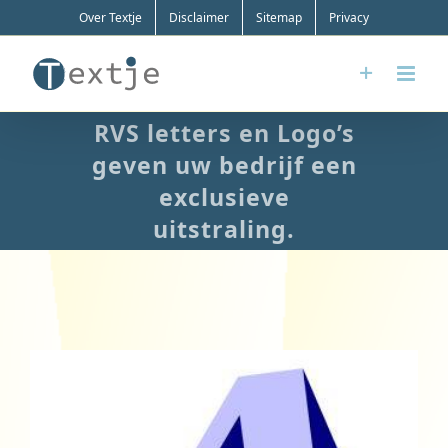
Ga
Over Textje
Disclaimer
Sitemap
Privacy
naar
inhoud
RVS letters en Logo’s
geven uw bedrijf een
exclusieve
uitstraling.
Bekijk
grotere
afbeelding