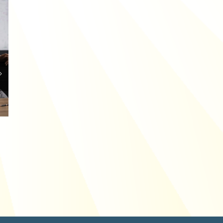
Technisch personeel gezocht: in de recessie
loopt dit op
23/04/2019