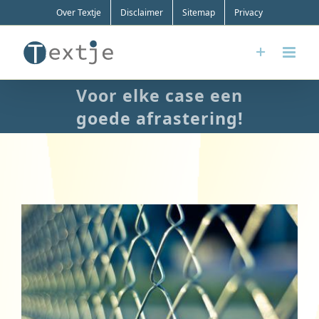
Ga
Over Textje
Disclaimer
Sitemap
Privacy
naar
inhoud
Voor elke case een
goede afrastering!
Bekijk
grotere
afbeelding