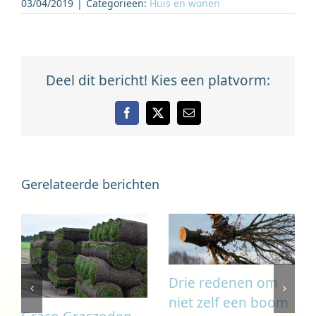
03/04/2019
|
Categorieën:
Huis en wonen
Deel dit bericht! Kies een platvorm:
Facebook
X
E-
mail
Gerelateerde berichten
Drie redenen om
niet zelf een boom