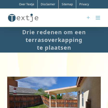
Ga
Over Textje
Disclaimer
Sitemap
Privacy
naar
inhoud
Drie redenen om een
terrasoverkapping
te plaatsen
Bekijk
grotere
afbeelding