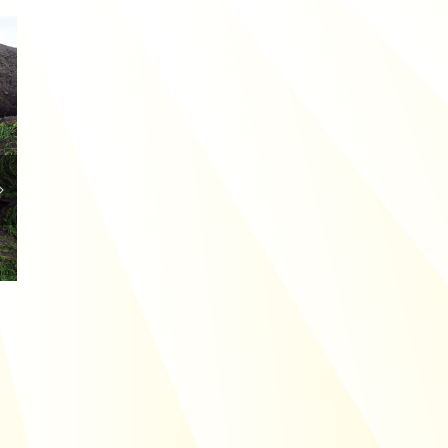
Drie redenen om niet zelf een boom te
rooien
15/12/2021