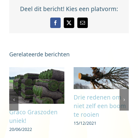
Deel dit bericht! Kies een platvorm:
Facebook
X
E-
mail
Gerelateerde berichten
Drie redenen om
niet zelf een boom
Graco Graszoden
te rooien
uniek!
15/12/2021
20/06/2022