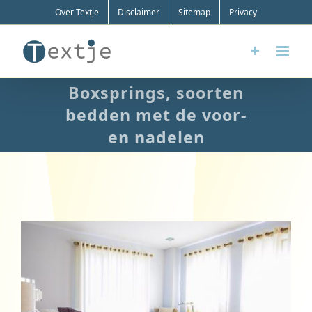
Ga
Over Textje
Disclaimer
Sitemap
Privacy
naar
inhoud
Boxsprings, soorten
bedden met de voor-
en nadelen
Bekijk
grotere
afbeelding