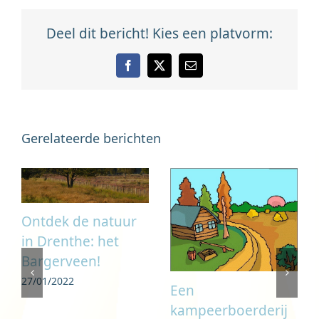
Deel dit bericht! Kies een platvorm:
Facebook
X
E-
mail
Gerelateerde berichten
Ontdek de natuur
in Drenthe: het
Bargerveen!
27/01/2022
Een
kampeerboerderij