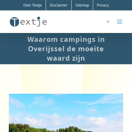
Ga
Over Textje
Disclaimer
Sitemap
Privacy
naar
inhoud
Waarom campings in
Overijssel de moeite
waard zijn
Bekijk
grotere
afbeelding