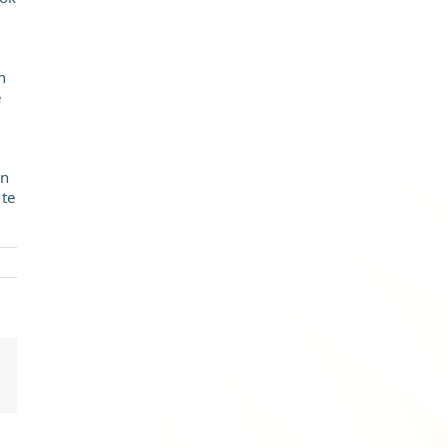
n
e
en
 te
l