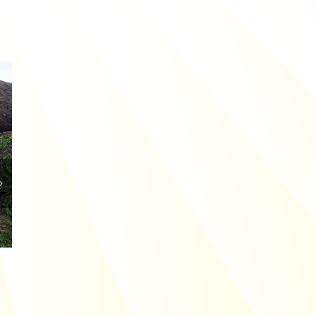
Drie redenen om niet zelf een boom te
rooien
15/12/2021