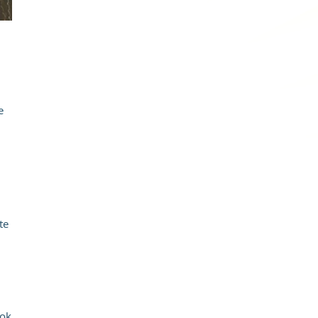
e
te
ook