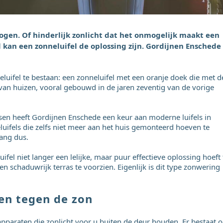
 ogen. Of hinderlijk zonlicht dat het onmogelijk maakt een
val kan een zonneluifel de oplossing zijn. Gordijnen Enschede
luifel te bestaan: een zonneluifel met een oranje doek die met d
an huizen, vooral gebouwd in de jaren zeventig van de vorige
sen heeft Gordijnen Enschede een keur aan moderne luifels in
eluifels die zelfs niet meer aan het huis gemonteerd hoeven te
ang dus.
fel niet langer een lelijke, maar puur effectieve oplossing hoeft 
n schaduwrijk terras te voorzien. Eigenlijk is dit type zonwering
en tegen de zon
apparaten die zonlicht voor u buiten de deur houden. Er bestaat 