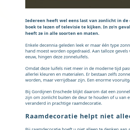
Iedereen heeft wel eens last van zonlicht in de
boek te lezen of televisie te kijken. In zo’n ge
heeft ze in alle soorten en maten.
Enkele decennia geleden leek er maar één type zonne
hand moest worden opgedraaid. Aan talloze gevels v
eeuw, hingen deze zonneluifels.
Omdat deze luifels niet meer in de moderne tijd pas
allerlei kleuren en materialen. Er bestaan zelfs zonn
worden, maar verrijdbaar zijn. Een enorme vooruitg
Bij Gordijnen Enschede blijkt daarom dat een zonnelui
zijn om zonlicht buiten de deur te houden of u van ee
veranderd in prachtige raamdecoratie.
Raamdecoratie helpt niet alle
Bij raamdecoratie hoeft u niet alleen te denken aan 