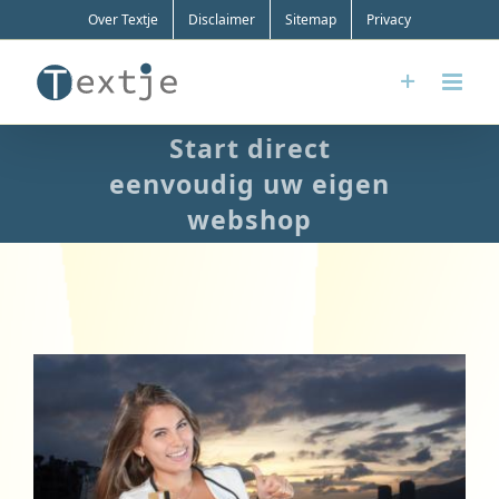
Ga
Over Textje
Disclaimer
Sitemap
Privacy
naar
inhoud
Start direct
eenvoudig uw eigen
webshop
Bekijk
grotere
afbeelding