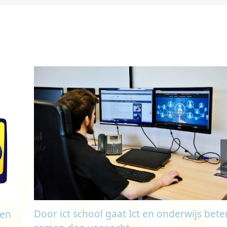
Door ict school gaat Ict en onderwijs bete
een