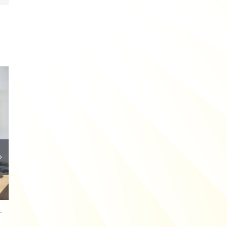
r
Dropbox introduceert twee nieuwe