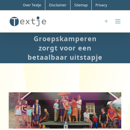
Ga
Over Textje
Disclaimer
Sitemap
Privacy
naar
inhoud
Groepskamperen
zorgt voor een
betaalbaar uitstapje
Bekijk
grotere
afbeelding