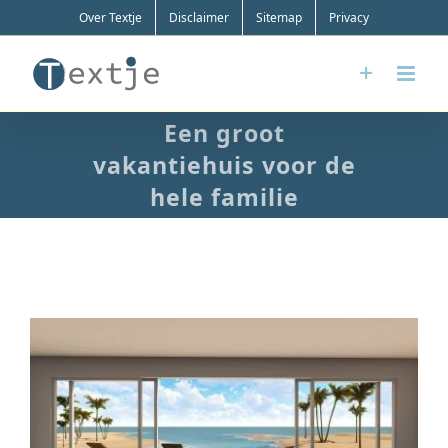
Ga
Over Textje
Disclaimer
Sitemap
Privacy
naar
inhoud
Een groot
vakantiehuis voor de
hele familie
Bekijk
grotere
afbeelding