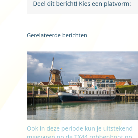
Deel dit bericht! Kies een platvorm:
Gerelateerde berichten
Ook in deze periode kun je uitstekend
meevaren op de TX44 robbenboot op