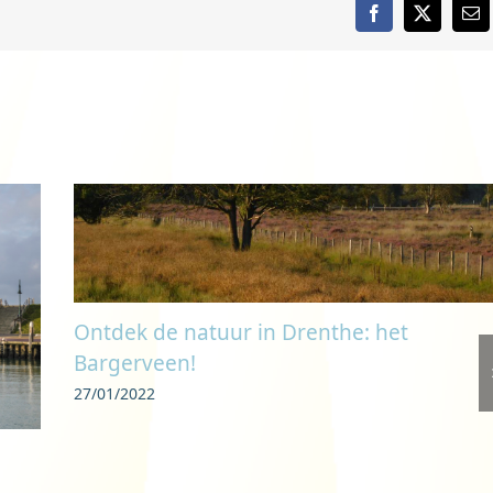
Facebook
X
E-
mai
Ontdek de natuur in Drenthe: het
Bargerveen!
27/01/2022