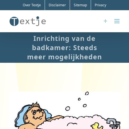
Ga
Over Textje
Disclaimer
Sitemap
Privacy
naar
inhoud
Inrichting van de
badkamer: Steeds
meer mogelijkheden
Bekijk
grotere
afbeelding