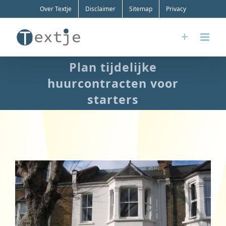
Ga
Over Textje
Disclaimer
Sitemap
Privacy
naar
inhoud
Plan tijdelijke
huurcontracten voor
starters
Bekijk
grotere
afbeelding