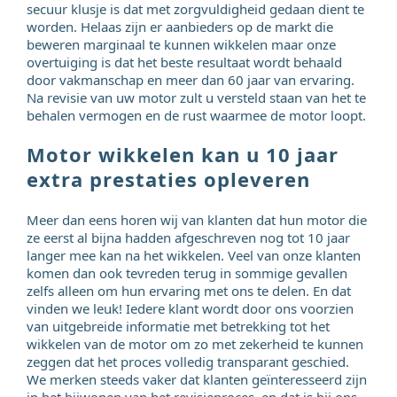
secuur klusje is dat met zorgvuldigheid gedaan dient te
worden. Helaas zijn er aanbieders op de markt die
beweren marginaal te kunnen wikkelen maar onze
overtuiging is dat het beste resultaat wordt behaald
door vakmanschap en meer dan 60 jaar van ervaring.
Na revisie van uw motor zult u versteld staan van het te
behalen vermogen en de rust waarmee de motor loopt.
Motor wikkelen kan u 10 jaar
extra prestaties opleveren
Meer dan eens horen wij van klanten dat hun motor die
ze eerst al bijna hadden afgeschreven nog tot 10 jaar
langer mee kan na het wikkelen. Veel van onze klanten
komen dan ook tevreden terug in sommige gevallen
zelfs alleen om hun ervaring met ons te delen. En dat
vinden we leuk! Iedere klant wordt door ons voorzien
van uitgebreide informatie met betrekking tot het
wikkelen van de motor om zo met zekerheid te kunnen
zeggen dat het proces volledig transparant geschied.
We merken steeds vaker dat klanten geïnteresseerd zijn
in het bijwonen van het revisieproces, en dat is bij ons