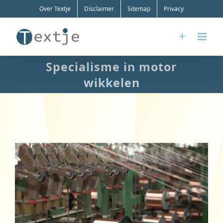
Ga
Over Textje
Disclaimer
Sitemap
Privacy
naar
inhoud
Specialisme in motor
wikkelen
Bekijk
grotere
afbeelding