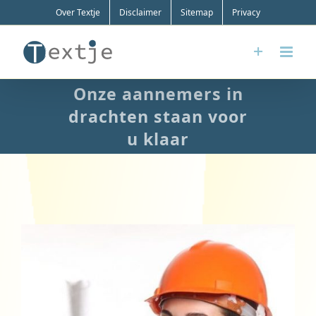
Ga
Over Textje
Disclaimer
Sitemap
Privacy
naar
inhoud
Onze aannemers in
drachten staan voor
u klaar
Bekijk
grotere
afbeelding