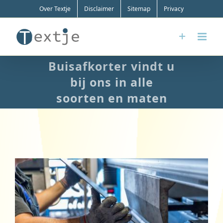
Ga
Over Textje
Disclaimer
Sitemap
Privacy
naar
inhoud
Buisafkorter vindt u
bij ons in alle
soorten en maten
Bekijk
grotere
afbeelding