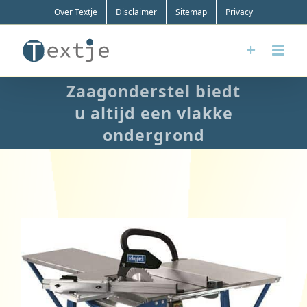
Ga
Over Textje
Disclaimer
Sitemap
Privacy
naar
inhoud
Zaagonderstel biedt
u altijd een vlakke
ondergrond
Bekijk
grotere
afbeelding