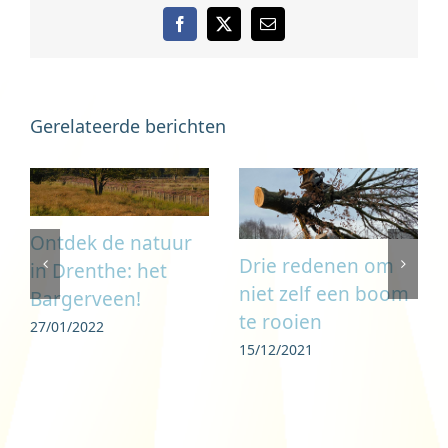
Facebook
X
E-
mail
Gerelateerde berichten
Ontdek de natuur
Drie redenen om
in Drenthe: het
niet zelf een boom
Bargerveen!
te rooien
27/01/2022
15/12/2021