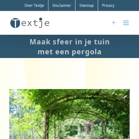
Ga
Over Textje
Disclaimer
Sitemap
Privacy
naar
inhoud
Maak sfeer in je tuin
met een pergola
Bekijk
grotere
afbeelding